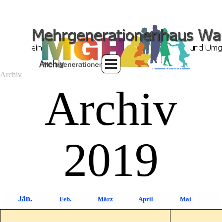
Suchen
Archiv
Archiv
2019
Jän.
Feb.
März
April
Mai