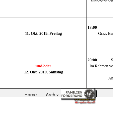
Sinneserlebe
18:00 Si
11. Okt. 2019, Freitag
Graz, Bur
20:00 Sing
und/oder
Im Rahmen von
12. Okt. 2019, Samstag
An